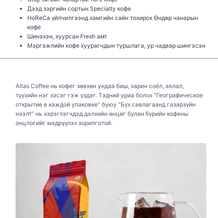
Дээд зэргийн сортын Specialty кофе
НoReCa үйлчилгээнд хамгийн сайн тохирох Өндөр чанарын
кофе
Шинэхэн, хуурсан Fresh амт
Мэргэжлийн кофе хуурагчдын туршлага, ур чадвар шингэсэн
Atlas Coffee нь кофег зөвхөн ундаа биш, харин соёл, аялал,
түүхийн нэг хэсэг гэж үздэг. Тэдний уриа болох “Географическое
открытие в каждой упаковке” буюу “Бүх савлагаанд газарзүйн
нээлт” нь хэрэглэгчдэд дэлхийн өнцөг булан бүрийн кофены
онцлогийг мэдрүүлэх зорилготой.