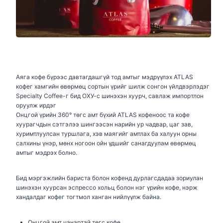
Аяга кофе бүрээс давтагдашгүй тод амтыг мэдрүүлэх ATLAS
кофег хамгийн өвөрмөц сортын үрийг шилж сонгон үйлдвэрлэдэг
Specialty Coffee-г бид ОХУ-с шинэхэн хуурч, савлаж импортлон
оруулж ирдэг
Онцгой үрийн 360° төгс амт бүхий ATLAS кофеноос та кофе
хуурагчдын сэтгэлээ шингээсэн нарийн ур чадвар, цаг зав,
хуримтлуулсан туршлага, хэв маягийг амтлах ба халуун орны
салхины үнэр, мөнх ногоон ойн үдшийг санагдуулам өвөрмөц
амтыг мэдрэх болно.
Бид мэргэжлийн бариста болон кофенд дурлагсдадаа зориулан
шинэхэн хуурсан эспрессо хольц болон нэг үрийн кофе, нэрж
хандалдаг кофег тогтмол ханган нийлүүлж байна.
Онцгой амт чанартай төгс кофе