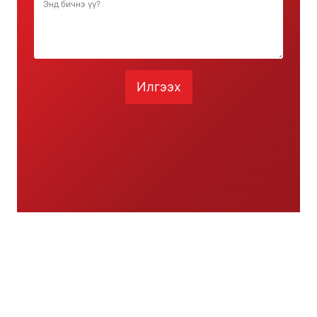
Илгээх