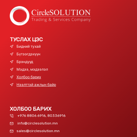
ТУСЛАХ ЦЭС
Бидний тухай
Бүтээгдэхүүн
Брэндүүд
Мэдээ, мэдээлэл
Холбоо барих
Нээлттэй ажлын байр
ХОЛБОО БАРИХ
+976 8806 6916, 80336916
info@circlesolution.mn
sales@circlesolution.mn