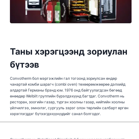
Таны хэрэгцээнд зориулан
бүтээв
Convotherm бол мэргэжлийн гал тогоонд зориулсан өндөр
чанартай комби шарагч (combi oven) төхөөрөмжөөрөө дэлхийд
алдартай Германы брэнд юм. 1976 онд байгуулагдсан бөгөөд
өнөөдөр Welbilt группийн бүрэлдэхүүнд багтдаг. Convotherm нь
ресторан, зоогийн газар, түргэн хоолны газар, нийтийн хоолны
үйлчилгээ, эмнэлэг, сургууль зэрэг олон төрлийн салбарт өргөн
хэрэглэгддэг бүтээгдэхүүнүүдийг санал болгодог.