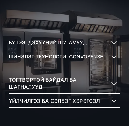
БҮТЭЭГДЭХҮҮНИЙ ШУГАМУУД
ШИНЭЛЭГ ТЕХНОЛОГИ: CONVOSENSE
ТОГТВОРТОЙ БАЙДАЛ БА
ШАГНАЛУУД
ҮЙЛЧИЛГЭЭ БА СЭЛБЭГ ХЭРЭГСЭЛ