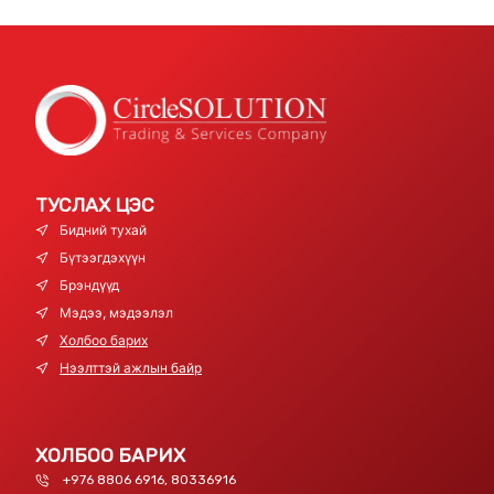
ТУСЛАХ ЦЭС
Бидний тухай
Бүтээгдэхүүн
Брэндүүд
Мэдээ, мэдээлэл
Холбоо барих
Нээлттэй ажлын байр
ХОЛБОО БАРИХ
+976 8806 6916, 80336916