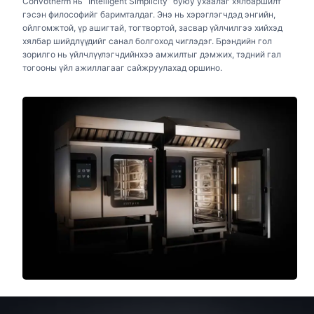
Convotherm нь “Intelligent Simplicity” буюу ухаалаг хялбаршилт
гэсэн философийг баримталдаг. Энэ нь хэрэглэгчдэд энгийн,
ойлгомжтой, үр ашигтай, тогтвортой, засвар үйлчилгээ хийхэд
хялбар шийдлүүдийг санал болгоход чиглэдэг. Брэндийн гол
зорилго нь үйлчлүүлэгчдийнхээ амжилтыг дэмжих, тэдний гал
тогооны үйл ажиллагааг сайжруулахад оршино.