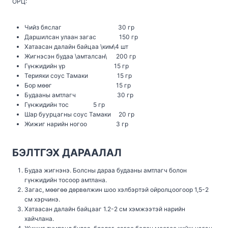
ОРЦ:
Чийз бяслаг 30 гр
Даршилсан улаан загас 150 гр
Хатаасан далайн байцаа \ким\4 шт
Жигнэсэн будаа \амталсан\ 200 гр
Гүнжидийн үр 15 гр
Терияки соус Тамаки 15 гр
Бор мөөг 15 гр
Будааны амтлагч 30 гр
Гүнжидийн тос 5 гр
Шар буурцагны соус Тамаки 20 гр
Жижиг нарийн ногоо 3 гр
БЭЛТГЭХ ДАРААЛАЛ
Будаа жигнэнэ. Болсны дараа будааны амтлагч болон
гүнжидийн тосоор амтлана.
Загас, мөөгөө дөрвөлжин шоо хэлбэртэй ойролцоогоор 1,5-2
см хэрчинэ.
Хатаасан далайн байцааг 1.2-2 см хэмжээтэй нарийн
хайчлана.