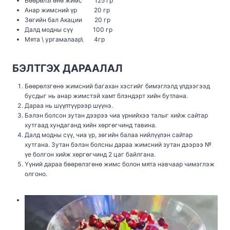
Бөөрөлзгөнө жимс 125 гр
Анар жимсний үр 20 гр
Зөгийн бал Акации 20 гр
Далд модны сүү 100 гр
Мята \ ургамалаар\ 4гр
БЭЛТГЭХ ДАРААЛАЛ
Бөөрөлзгөнө жимсний багахан хэсгийг бимэглэлд үлдээгээд
бусдыг нь анар жимстэй хамт блэндэрт хийн бутлана.
Дараа нь шүүлтүүрээр шүүнэ.
Бэлэн болсон зутан дээрээ чиа үрнийхээ талыг хийж сайтар
хутгаад хундаганд хийн хөргөгчинд тавина.
Далд модны сүү, чиа үр, зөгийн балаа нийлүүлэн сайтар
хутгана. Зутан бэлэн болсны дараа жимсний зутан дээрээ №
үе болгон хийж хөргөгчинд 2 цаг байлгана.
Үүний дараа бөөрөлзгөнө жимс болон мята навчаар чимэглэж
олгоно.