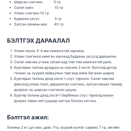
Шарсан сонгино 5 гр
Салат навч 10 гр
Улаан сонгино 10 гр
Будааны уксус 5 гр
Зулсан хонины мах 40 гр
БЭЛТГЭХ ДАРААЛАЛ
Улаан лооль 3-4 мм хэмжээтэй хэрчинэ.
Улаан сонгиноо нимгэн хэрчээд будааны уксусд даршилна.
Салат навчаа угааж хатаагаад том том хэмжээтэй урна.
Бургерын талхаа дундуур нь хэрчиж 2 хэсэг болгоод дотор
талаас нь хуурай хайруулын тавганд хийж багахан шарна.
Бургерын талхны доод хэсэгт соус түрхэнэ. Салат навчаа
давсээд улаан лоол, даршилсан сонгино, зулсан махаа тавиад
дээрээс нь шарсан сонгиноо цацна.
Бургер талхны дээд хэсэгт барбекью соус түрхээд махан
дээрээ тавин хатгуураар хатгаж бэхлэн олгоно.
Бэлтгэл ажил:
Хонины 2 кг цул мах, давс 7гр, хуурай нунтаг сармис 7 гр, зөгийн