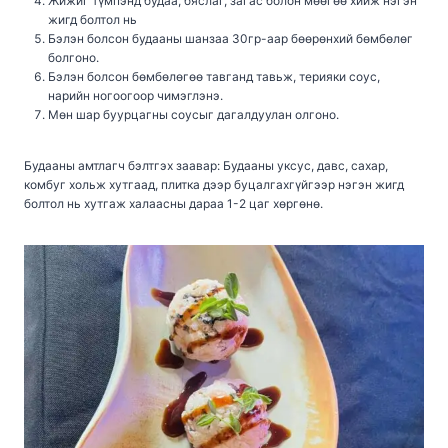
Жижиг түмпэнд будаа, бяслаг, загас болон мөөгөө хийж нэгэн
жигд болтол нь
Бэлэн болсон будааны шанзаа 30гр-аар бөөрөнхий бөмбөлөг
болгоно.
Бэлэн болсон бөмбөлөгөө тавганд тавьж, терияки соус,
нарийн ногоогоор чимэглэнэ.
Мөн шар буурцагны соусыг дагалдуулан олгоно.
Будааны амтлагч бэлтгэх заавар: Будааны уксус, давс, сахар,
комбуг хольж хутгаад, плитка дээр буцалгахгүйгээр нэгэн жигд
болтол нь хутгаж халаасны дараа 1-2 цаг хөргөнө.