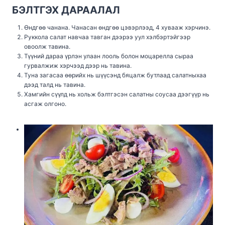
БЭЛТГЭХ ДАРААЛАЛ
Өндгөө чанана. Чанасан өндгөө цэвэрлээд, 4 хувааж хэрчинэ.
Руккола салат навчаа тавган дээрээ уул хэлбэртэйгээр
овоолж тавина.
Түүний дараа үрлэн улаан лооль болон моцарелла сыраа
гурвалжиж хэрчээд дээр нь тавина.
Туна загасаа өөрийх нь шүүсэнд бяцалж бутлаад салатныхаа
дээд талд нь тавина.
Хамгийн сүүлд нь хольж бэлтгэсэн салатны соусаа дээгүүр нь
асгаж олгоно.