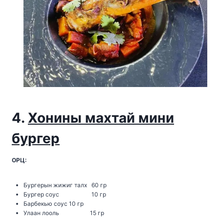
4.
Хонины махтай мини
бургер
ОРЦ:
Бургерын жижиг талх 60 гр
Бургер соус 10 гр
Барбекью соус 10 гр
Улаан лооль 15 гр