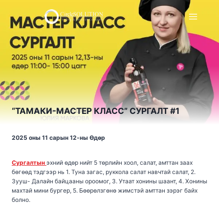
Skip
to
content
“ТАМАКИ-МАСТЕР КЛАСС” СУРГАЛТ #1
2025 оны 11 сарын 12-ны Өдөр
Сургалтын
эхний өдөр нийт 5 төрлийн хоол, салат, амттан заах
бөгөөд тэдгээр нь 1. Туна загас, руккола салат навчтай салат, 2.
Зууш- Далайн байцааны ороомог, 3. Утаат хонины шаант, 4. Хонины
махтай мини бургер, 5. Бөөрөлзгөнө жимстэй амттан зэрэг байх
болно.