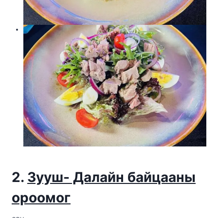
2.
Зууш- Далайн байцааны
ороомог