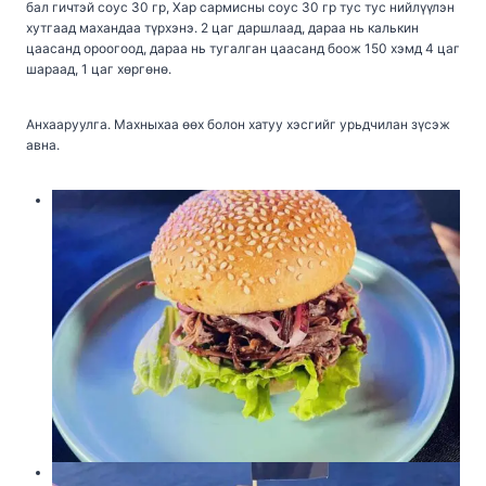
бал гичтэй соус 30 гр, Хар сармисны соус 30 гр тус тус нийлүүлэн
хутгаад махандаа түрхэнэ. 2 цаг даршлаад, дараа нь калькин
цаасанд ороогоод, дараа нь тугалган цаасанд боож 150 хэмд 4 цаг
шараад, 1 цаг хөргөнө.
Анхааруулга. Махныхаа өөх болон хатуу хэсгийг урьдчилан зүсэж
авна.