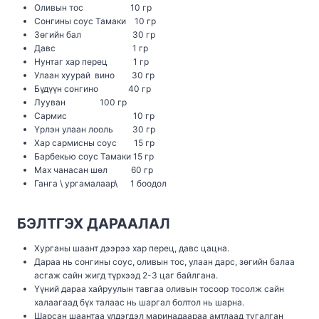
Оливын тос 10 гр
Сонгины соус Тамаки 10 гр
Зөгийн бал 30 гр
Давс 1 гр
Нунтаг хар перец 1 гр
Улаан хуурай вино 30 гр
Бүдүүн сонгино 40 гр
Лууван 100 гр
Сармис 10 гр
Үрлэн улаан лооль 30 гр
Хар сармисны соус 15 гр
Барбекью соус Тамаки 15 гр
Мах чанасан шөл 60 гр
Ганга \ ургамалаар\ 1 боодол
БЭЛТГЭХ ДАРААЛАЛ
Хурганы шаант дээрээ хар перец, давс цацна.
Дараа нь сонгины соус, оливын тос, улаан дарс, зөгийн балаа
асгаж сайн жигд түрхээд 2-3 цаг байлгана.
Үүний дараа хайруулын тавгаа оливын тосоор тосолж сайн
халаагаад бүх талаас нь шаргал болтол нь шарна.
Шарсан шаантаа үлдэгдэл маринадаараа амтлаад тугалган