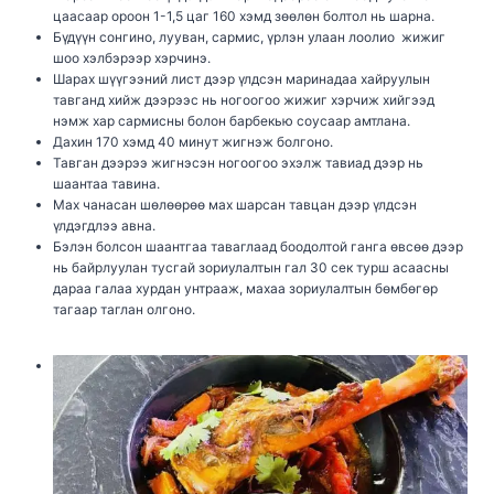
цаасаар ороон 1-1,5 цаг 160 хэмд зөөлөн болтол нь шарна.
Бүдүүн сонгино, лууван, сармис, үрлэн улаан лоолио жижиг
шоо хэлбэрээр хэрчинэ.
Шарах шүүгээний лист дээр үлдсэн маринадаа хайруулын
тавганд хийж дээрээс нь ногоогоо жижиг хэрчиж хийгээд
нэмж хар сармисны болон барбекью соусаар амтлана.
Дахин 170 хэмд 40 минут жигнэж болгоно.
Тавган дээрээ жигнэсэн ногоогоо эхэлж тавиад дээр нь
шаантаа тавина.
Мах чанасан шөлөөрөө мах шарсан тавцан дээр үлдсэн
үлдэгдлээ авна.
Бэлэн болсон шаантгаа таваглаад боодолтой ганга өвсөө дээр
нь байрлуулан тусгай зориулалтын гал 30 сек турш асаасны
дараа галаа хурдан унтрааж, махаа зориулалтын бөмбөгөр
тагаар таглан олгоно.