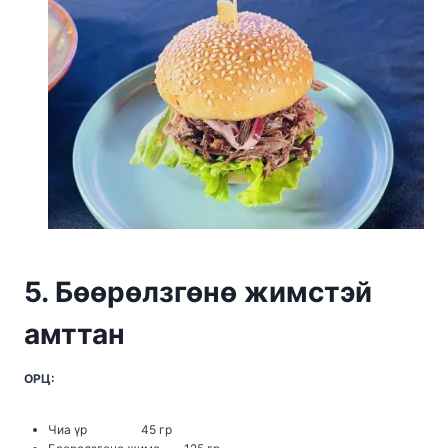
5. Бөөрөлзгөнө жимстэй
амттан
ОРЦ:
Чиа үр 45 гр