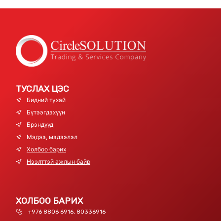
ТУСЛАХ ЦЭС
Бидний тухай
Бүтээгдэхүүн
Брэндүүд
Мэдээ, мэдээлэл
Холбоо барих
Нээлттэй ажлын байр
ХОЛБОО БАРИХ
+976 8806 6916, 80336916