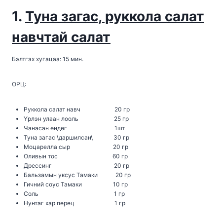
1.
Туна загас, руккола салат
навчтай салат
Бэлтгэх хугацаа: 15 мин.
ОРЦ:
Руккола салат навч 20 гр
Үрлэн улаан лооль 25 гр
Чанасан өндөг 1шт
Туна загас \даршилсан\ 30 гр
Моцарелла сыр 20 гр
Оливын тос 60 гр
Дрессинг 20 гр
Бальзамын уксус Тамаки 20 гр
Гичний соус Тамаки 10 гр
Соль 1 гр
Нунтаг хар перец 1 гр