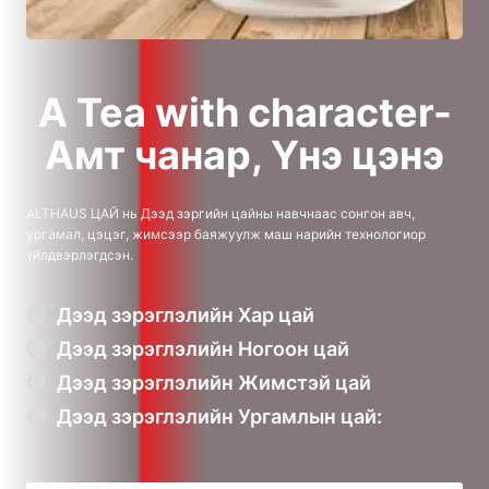
A Tea with character-
Амт чанар, Үнэ цэнэ
АLTHAUS ЦАЙ нь Дээд зэргийн цайны навчнаас сонгон авч,
ургамал, цэцэг, жимсээр баяжуулж маш нарийн технологиор
үйлдвэрлэгдсэн.
Дээд зэрэглэлийн Хар цай
Дээд зэрэглэлийн Ногоон цай
Дээд зэрэглэлийн Жимстэй цай
Дээд зэрэглэлийн Ургамлын цай: