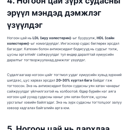
4. Ногоон цай зүрх судасны
эрүүл мэндэд дэмжлэг
үзүүлдэг
Ногоон цай нь
LDL (муу холестерин)
-ыг бууруулж,
HDL (сайн
холестерин)
-ыг нэмэгдүүлдэг. Ингэснээр судас бөглөрөх эрсдэл
багасдаг. Катехин болон антиоксидант бодисууд нь судсыг тэлж,
цусны эргэлтийг сайжруулдаг тул өндөр даралттай хүмүүсийн
даралтыг тогтворжуулахад дэмжлэг үзүүлдэг.
Судалгаагаар ногоон цайг тогтмол уудаг хүмүүсийн хувьд зүрхний
шигдээс, цус харвах эрсдэл
20–30% хүртэл бага
байдаг гэж
тогтоосон. Энэ нь антиоксидант болон судасны уян хатан чанарыг
сайжруулдаг үйлчилгээтэй нь холбоотой. Өдөр бүрийн нэг аяга
ногоон цай уухад судасны ханыг уян хатан болгож, цусны
урсгалыг хэвийн байлгадаг. Энэ нь зүрх судасны тогтолцоог залуу
хэвээр хадгалах байгалийн арга юм.
5. Ногоон цай нь дархлаа