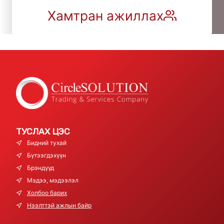
Хамтран ажиллах
ТУСЛАХ ЦЭС
Бидний тухай
Бүтээгдэхүүн
Брэндүүд
Мэдээ, мэдээлэл
Холбоо барих
Нээлттэй ажлын байр