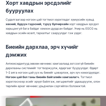
Хорт хавдрын эрсдэлийг
бууруулах
Судалгаагаар ногоон цай тогтмол хэрэглэдэг хүмүүсийн хувьд
хөхний, бүдүүн гэдэсний, түрүү булчирхайн
хорт хавдрын эрсдэл
харьцангуй бага байдаг хэмээн дурдсан байдаг. Учир нь EGCG нь
хавдрын эсийн өсөлт, тархалтыг сааруулдаг гэж үздэг.
Биеийн дархлаа, эрч хүчийг
дэмжих
Антиоксидантууд зөвхөн өвчнөөс хамгаалаад зогсохгүй биеийн
дархлааны системийг тогтворжуулж, ядаргааг бууруулдаг. Өдөрт
1–2 аяга ногоон цай уух нь биеийг цэвэрлэж, эрч хүч нэмэгдүүлдэг.
Ногоон цай бол таны биеийн байгалийн хамгаалагч.
Тогтмол
хэрэглэснээр эсийг эрүүл байлгаж, хөгшрөлтийг удаашруулж, олон
төрлийн архаг өвчнөөс урьдчилан сэргийлэх боломжтой.