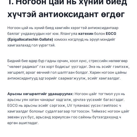
1.
Ногоон цай нь хүний биед
хүчтэй антиоксидант өг
д
өг
Ногоон цай нь хүний биед хамгийн хэрэгтэй антиоксидантаар
баялаг ундаануудын нэг юм. Ялангуяа
катехин
болон
EGCG
(Epigallocatechin Gallate)
хэмээх нэгдлүүд нь эрүүл мэндийг
хамгаалахад гол үүрэгтэй.
Бидний бие өдөр бүр гадны орчин, хоол хүнс, стрессийн нөлөөгөөр
“чөлөөт радикал” гэх хорт бодисыг үүсгэдэг. Энэ нь эсийг гэмтээж,
хөгшрөлт, архаг өвчний гол шалтгаан болдог. Харин ногоон цайны
антиоксидантууд эдгээрийг саармагжуулж, эсийг хамгаалдаг.
Арьсны хөгшрөлтийг удаашруулах:
Ногоон цайг тогтмол уух нь
арьсны уян хатан чанарыг хадгалж, үрчлээ үүсэхийг багасгадаг.
EGCG нь арьсны эсийг сэргээж, UV туяанаас үүсэх гэмтлээс ч
хамгаалдаг болохыг судалгаагаар тогтоосон. Тиймээс ногоон цайг
зөвхөн уух бус, арьсанд зориулсан гоо сайхны бүтээгдэхүүнд ч
өргөн ашигладаг.