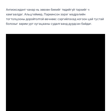
Антиоксидант чанар нь зөвхөн биеийг төдийгүй тархийг ч
хамгаалдаг. Альцгеймер, Паркинсон зэрэг мэдрэлийн
тогтолцооны доройтолтой өвчнөөс сэргийлэхэд ногоон цай тустай
болохыг зарим урт хугацааны судалгаанд дурдсан байдаг.