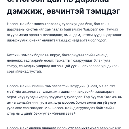
дэмжиж, өвчинтэй тэмцдэг
Ногоон цай бол зөвхөн сэргээх, тураах ундаа биш, бас таны
дархлааны системийг хамгаалах байгалийн “бамбай” юм. Түүний
агууламжид орсон антиоксидант, амин дэм, катехинууд нь дархлааг
идэвхжүүлж, биеийг өвчинтэй тэмцэх чадвартай болгодог.
Катехин хэмээх бодис нь вирус, бактериудын эсийн хананд
нөлөөлж, тэдгээрийн өсөлт, тархалтыг сааруулдаг. Ялангуяа
томуу, ханиадны улиралд ногоон цай уух нь өвчлөлөөс урьдчилан
сэргийлэхэд тустай.
Ногоон цай нь биеийн хамгаалалтын эсүүдийн (T-cell, NK эс гэх
мэт) үйл ажиллагааг дэмжиж, гадны нян, вирусийн халдварын
эсрэг илүү хурдан хариу үзүүлэхэд тусалдаг. Тэр бүү хэл Катехин нь
амны хөндийн нянг устгаж,
шүд цоорох
болон
амны эвгүй үнэр
үүсэхээс хамгаалдаг. Мөн ногоон цайнд агуулагдах байгалийн
фтор нь шүдийг бэхжүүлэх үйлчилгээтэй.
Ногоон цайг
өвлийн улиралд
болон
стресс ихтэй үед
өдөр бүр нэг