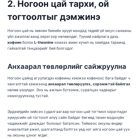
2. Ногоон цай тархи, ой
тогтоолтыг дэмжинэ
Ногоон цай нь зөвхөн биеийн эрүүл мэндэд төдийгүй оюун санааны
үйл ажиллагаанд эерэгээр нөлөөлдөг. Түүний найрлага дахь
кофеин
болон
L-theanine
хэмээх амин хүчил нь хамтдаа тархинд
гайхалтай тэнцвэрийг бий болгодог.
Анхаарал төвлөрлийг сайжруулна
Ногоон цайнд агуулагдах кофеины хэмжээ кофеноос бага байдаг ч
хангалттай хэмжээнд
анхаарал төвлөрүүлэх, сэрэмжтэй байлгах
нөлөө үзүүлдэг. Энэ нь ажлын бүтээмж, суралцах чадварыг
нэмэгдүүлэхэд тустай.
Эрдэмтдийн хийсэн судалгаагаар ногоон цай тогтмол хэрэглэдэг
хүмүүсийн ой тогтоолт илүү сайн байдаг бөгөөд танин мэдэхүйн
чадамжийг дэмждэг болохыг баталсан. Тиймээс оюуны өндөр
ачаалалтай ажил, шалгалтанд бэлтгэх үед нэг аяга ногоон цай уух
нь оюуны цэнэг өгдөг.