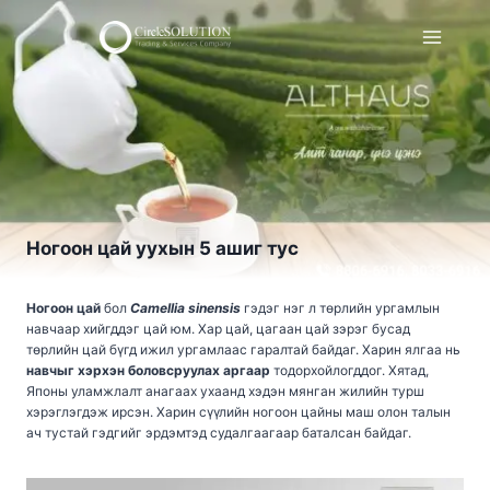
Skip
to
content
Ногоон цай уухын 5 ашиг тус
Ногоон цай
бол
Camellia sinensis
гэдэг нэг л төрлийн ургамлын
навчаар хийгддэг цай юм. Хар цай, цагаан цай зэрэг бусад
төрлийн цай бүгд ижил ургамлаас гаралтай байдаг. Харин ялгаа нь
навчыг хэрхэн боловсруулах аргаар
тодорхойлогддог. Хятад,
Японы уламжлалт анагаах ухаанд хэдэн мянган жилийн турш
хэрэглэгдэж ирсэн. Харин сүүлийн ногоон цайны маш олон талын
ач тустай гэдгийг эрдэмтэд судалгаагаар баталсан байдаг.