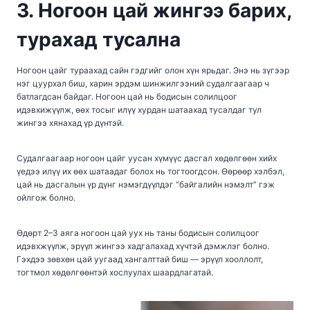
3. Ногоон цай жингээ барих,
турахад тусална
Ногоон цайг тураахад сайн гэдгийг олон хүн ярьдаг. Энэ нь зүгээр
нэг цуурхал биш, харин эрдэм шинжилгээний судалгаагаар ч
батлагдсан байдаг. Ногоон цай нь бодисын солилцоог
идэвхижүүлж, өөх тосыг илүү хурдан шатаахад тусалдаг тул
жингээ хянахад үр дүнтэй.
Судалгаагаар ногоон цайг уусан хүмүүс дасгал хөдөлгөөн хийх
үедээ илүү их өөх шатаадаг болох нь тогтоогдсон. Өөрөөр хэлбэл,
цай нь дасгалын үр дүнг нэмэгдүүлдэг “байгалийн нэмэлт” гэж
ойлгож болно.
Өдөрт 2–3 аяга ногоон цай уух нь таны бодисын солилцоог
идэвхжүүлж, эрүүл жингээ хадгалахад хүчтэй дэмжлэг болно.
Гэхдээ зөвхөн цай уугаад хангалттай биш — эрүүл хооллолт,
тогтмол хөдөлгөөнтэй хослуулах шаардлагатай.