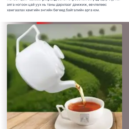
аяга ногоон цай уух нь таны дархлааг дэмжиж, өвчлөлөөс
хамгаалах хамгийн энгийн бөгөөд байгалийн арга юм.