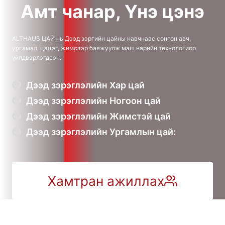
Амт чанар, Үнэ цэнэ
АLTHAUS ЦАЙ нь Дээд зэргийн цайны навчнаас сонгон авч,
ургамал, цэцэг, жимсээр баяжуулж маш нарийн технологиор
үйлдвэрлэгдсэн.
Дээд зэрэглэлийн Хар цай
Дээд зэрэглэлийн Ногоон цай
Дээд зэрэглэлийн Жимстэй цай
Дээд зэрэглэлийн Ургамлын цай:
Хамтран ажиллах