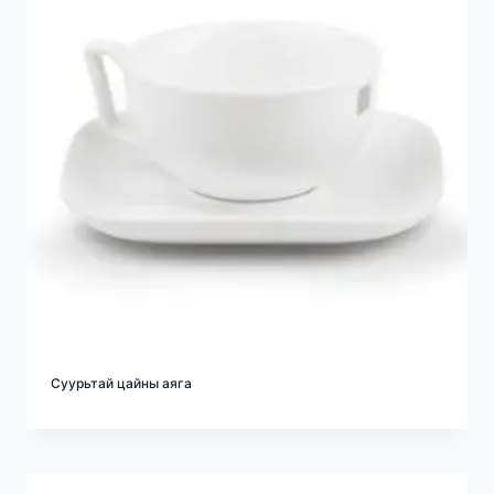
Суурьтай цайны аяга