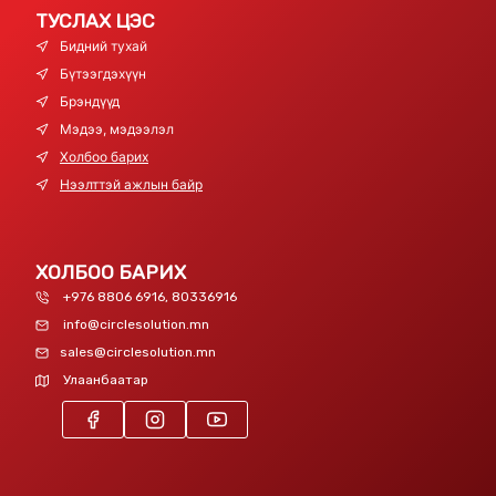
ТУСЛАХ ЦЭС
Бидний тухай
Бүтээгдэхүүн
Брэндүүд
Мэдээ, мэдээлэл
Холбоо барих
Нээлттэй ажлын байр
ХОЛБОО БАРИХ
+976 8806 6916, 80336916
info@circlesolution.mn
sales@circlesolution.mn
Улаанбаатар