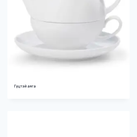
Гүцтэй аяга