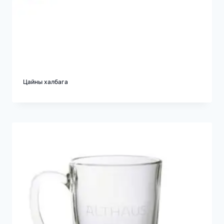
Цайны халбага