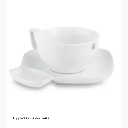
Суурьтай цайны аяга