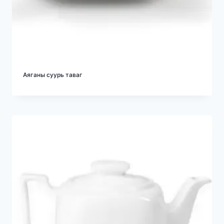
Аяганы суурь таваг