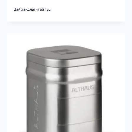
Цай хандлагчтай гүц