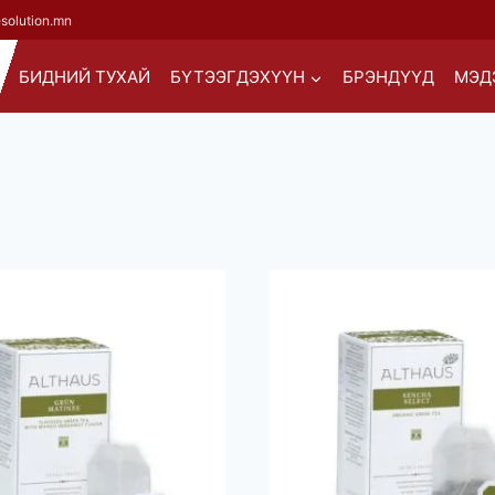
esolution.mn
БИДНИЙ ТУХАЙ
БҮТЭЭГДЭХҮҮН
БРЭНДҮҮД
МЭД