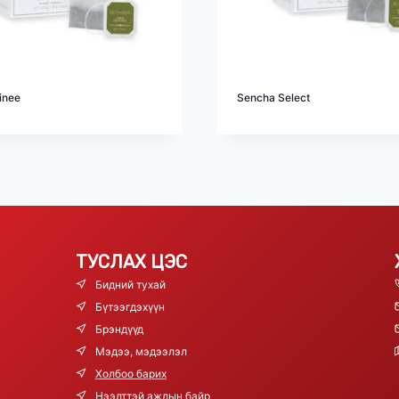
inee
Sencha Select
ТУСЛАХ ЦЭС
Бидний тухай
Бүтээгдэхүүн
Брэндүүд
Мэдээ, мэдээлэл
Холбоо барих
Нээлттэй ажлын байр