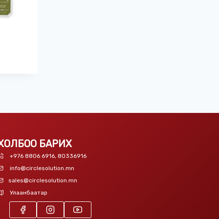
ХОЛБОО БАРИХ
+976 8806 6916, 80336916
info@circlesolution.mn
sales@circlesolution.mn
Улаанбаатар