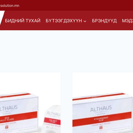
esolution.mn
БИДНИЙ ТУХАЙ
БҮТЭЭГДЭХҮҮН
БРЭНДҮҮД
МЭД