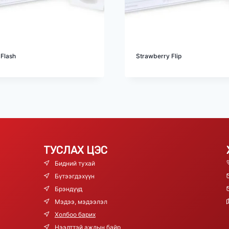
 Flash
Strawberry Flip
ТУСЛАХ ЦЭС
Бидний тухай
Бүтээгдэхүүн
Брэндүүд
Мэдээ, мэдээлэл
Холбоо барих
Нээлттэй ажлын байр