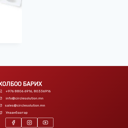
ХОЛБОО БАРИХ
+976 8806 6916, 80336916
info@circlesolution.mn
sales@circlesolution.mn
Улаанбаатар