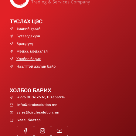
ТУСЛАХ ЦЭС
Бидний тухай
Бүтээгдэхүүн
Брэндүүд
Мэдээ, мэдээлэл
Холбоо барих
Нээлттэй ажлын байр
ХОЛБОО БАРИХ
+976 8806 6916, 80336916
info@circlesolution.mn
sales@circlesolution.mn
Улаанбаатар