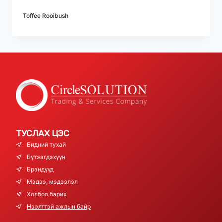
Toffee Rooibush
ТУСЛАХ ЦЭС
Бидний тухай
Бүтээгдэхүүн
Брэндүүд
Мэдээ, мэдээлэл
Холбоо барих
Нээлттэй ажлын байр