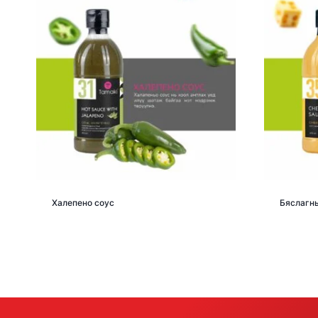
Халепено соус
Бяслагны