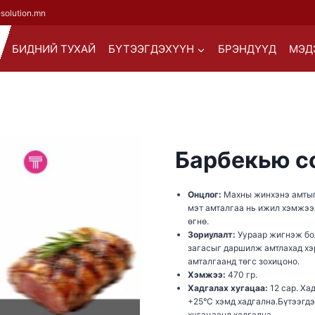
esolution.mn
БИДНИЙ ТУХАЙ
БҮТЭЭГДЭХҮҮН
БРЭНДҮҮД
МЭД
Барбекью с
Онцлог:
Махны жинхэнэ амтыг 
мэт амталгаа нь ижил хэмжээ
өгнө.
Зориулалт:
Уураар жигнэж бо
загасыг даршилж амтлахад хэр
амталгаанд төгс зохицоно.
Хэмжээ:
470 гр.
Хадгалах хугацаа:
12 сар. Ха
+25°С хэмд хадгална.Бүтээгдэ
хугацаанд хадгална.