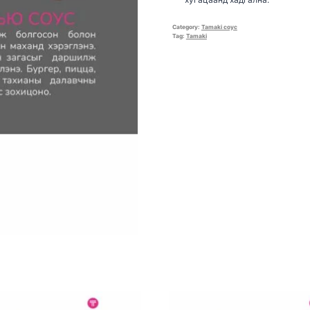
Category:
Tamaki соус
Tag:
Tamaki