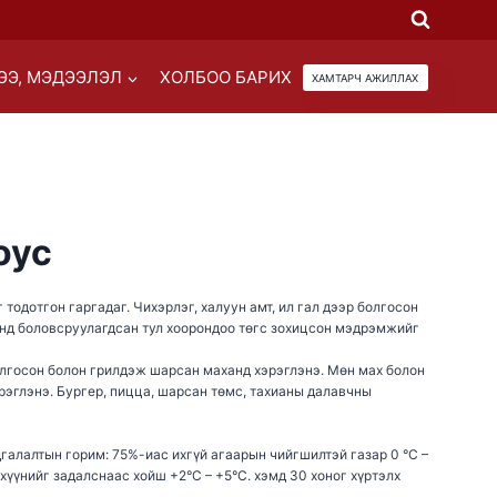
ЭЭ, МЭДЭЭЛЭЛ
ХОЛБОО БАРИХ
ХАМТАРЧ АЖИЛЛАХ
оус
тодотгон гаргадаг. Чихэрлэг, халуун амт, ил гал дээр болгосон
нд боловсруулагдсан тул хоорондоо төгс зохицсон мэдрэмжийг
лгосон болон грилдэж шарсан маханд хэрэглэнэ. Мөн мах болон
эглэнэ. Бургер, пицца, шарсан төмс, тахианы далавчны
дгалалтын горим: 75%-иас ихгүй агаарын чийгшилтэй газар 0 °С –
хүүнийг задалснаас хойш +2°С – +5°С. хэмд 30 хоног хүртэлх