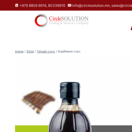
Skip
+976 8806 6916, 80336916
info@circlesolution.mn, sales@circl
to
content
НҮҮР
Home
/
Shop
/
Tamaki соус
/
Барбекью соус