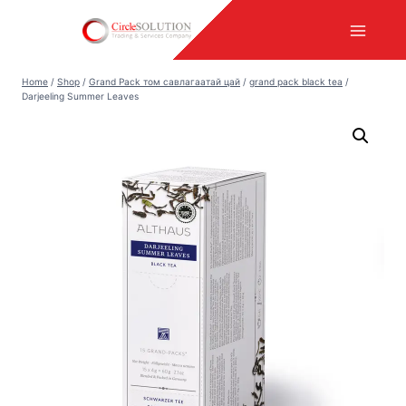
Skip
to
content
Home
/
Shop
/
Grand Pack том савлагаатай цай
/
grand pack black tea
/
Darjeeling Summer Leaves