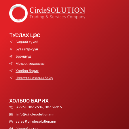
ТУСЛАХ ЦЭС
Бидний тухай
Бүтээгдэхүүн
Брэндүүд
Мэдээ, мэдээлэл
Холбоо барих
Нээлттэй ажлын байр
ХОЛБОО БАРИХ
+976 8806 6916, 80336916
info@circlesolution.mn
sales@circlesolution.mn
Улаанбаатар