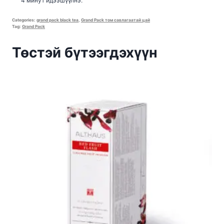
4 минут идээшүүлнэ.
Categories:
grand pack black tea
,
Grand Pack том савлагаатай цай
Tag:
Grand Pack
Төстэй бүтээгдэхүүн