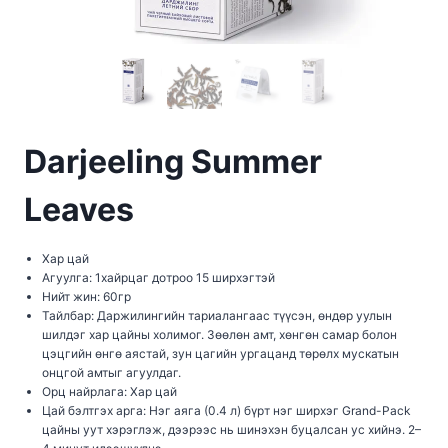
Darjeeling Summer
Leaves
Хар цай
Агуулга: 1хайрцаг дотроо 15 ширхэгтэй
Нийт жин: 60гр
Тайлбар: Даржилингийн тариалангаас түүсэн, өндөр уулын
шилдэг хар цайны холимог. Зөөлөн амт, хөнгөн самар болон
цэцгийн өнгө аястай, зун цагийн ургацанд төрөлх мускатын
онцгой амтыг агуулдаг.
Орц найрлага: Хар цай
Цай бэлтгэх арга: Нэг аяга (0.4 л) бүрт нэг ширхэг Grand-Pack
цайны уут хэрэглэж, дээрээс нь шинэхэн буцалсан ус хийнэ. 2–