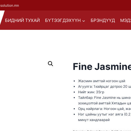
esolution.mn
БИДНИЙ ТУХАЙ
БҮТЭЭГДЭХҮҮН
БРЭНДҮҮД
МЭД
Fine Jasmin
Жасмин амттай ногоон цай
Агуулга: 1хайрцаг дотроо 20 
Нийт жин: 35гр
Тайлбар: Fine Jasmine нь шин
зохицолтой амттай Хятадын ц
Орц найрлага: Ногоон цай, жа
Нэг цайны уутыг нэг аяга (0.2
минут хандлаарай