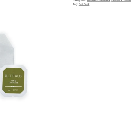
Categories:
Deli pack Green tea
,
Deli Pack савла
Tag:
Deli Pack