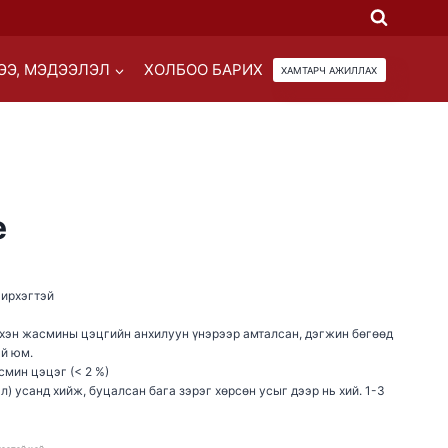
ЭЭ, МЭДЭЭЛЭЛ
ХОЛБОО БАРИХ
ХАМТАРЧ АЖИЛЛАХ
e
ширхэгтэй
эхэн жасмины цэцгийн анхилуун үнэрээр амталсан, дэгжин бөгөөд
ай юм.
смин цэцэг (< 2 %)
 л) усанд хийж, буцалсан бага зэрэг хөрсөн усыг дээр нь хий. 1-3