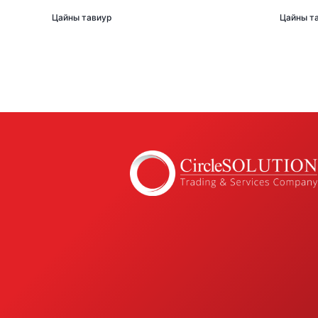
Цайны тавиур
Цайны т