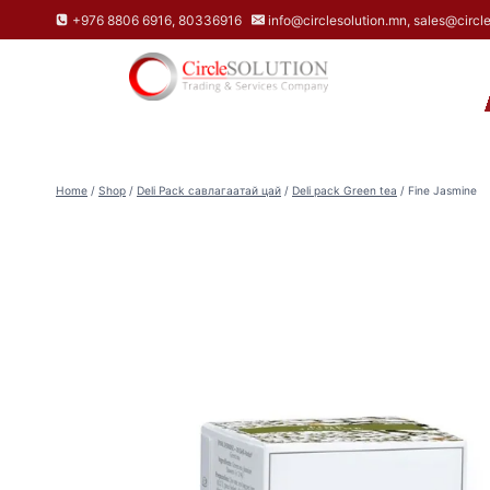
Skip
+976 8806 6916, 80336916
info@circlesolution.mn, sales@circl
to
content
НҮҮР
Home
/
Shop
/
Deli Pack савлагаатай цай
/
Deli pack Green tea
/
Fine Jasmine