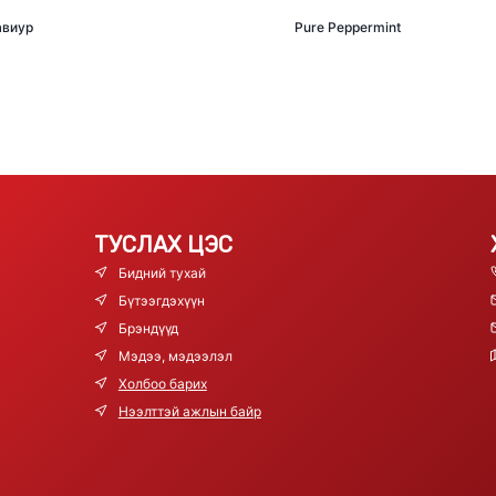
авиур
Pure Peppermint
ТУСЛАХ ЦЭС
Бидний тухай
Бүтээгдэхүүн
Брэндүүд
Мэдээ, мэдээлэл
Холбоо барих
Нээлттэй ажлын байр