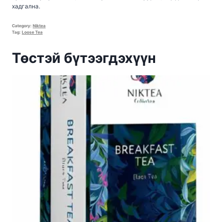
хадгална.
Category:
Niktea
Tag:
Loose Tea
Төстэй бүтээгдэхүүн