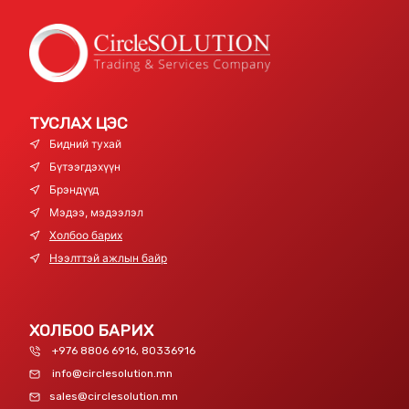
ТУСЛАХ ЦЭС
Бидний тухай
Бүтээгдэхүүн
Брэндүүд
Мэдээ, мэдээлэл
Холбоо барих
Нээлттэй ажлын байр
ХОЛБОО БАРИХ
+976 8806 6916, 80336916
info@circlesolution.mn
sales@circlesolution.mn