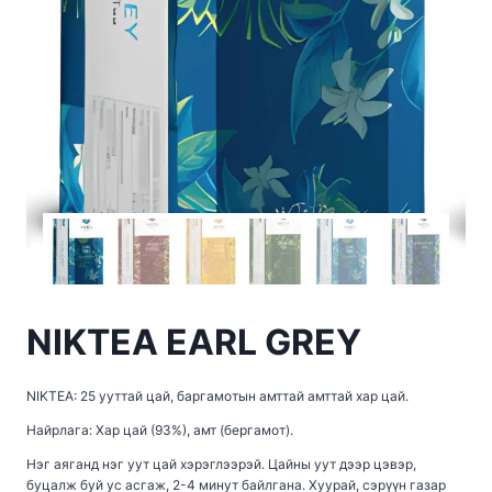
NIKTEA EARL GREY
NIKTEA: 25 ууттай цай, баргамотын амттай амттай хар цай.
Найрлага: Хар цай (93%), амт (бергамот).
Нэг аяганд нэг уут цай хэрэглээрэй. Цайны уут дээр цэвэр,
буцалж буй ус асгаж, 2-4 минут байлгана. Хуурай, сэрүүн газар