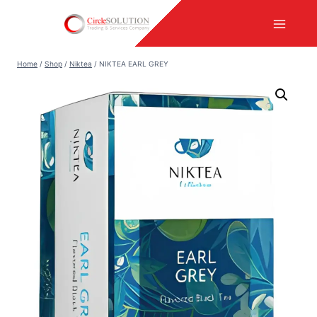
Skip
to
content
Home
/
Shop
/
Niktea
/
NIKTEA EARL GREY