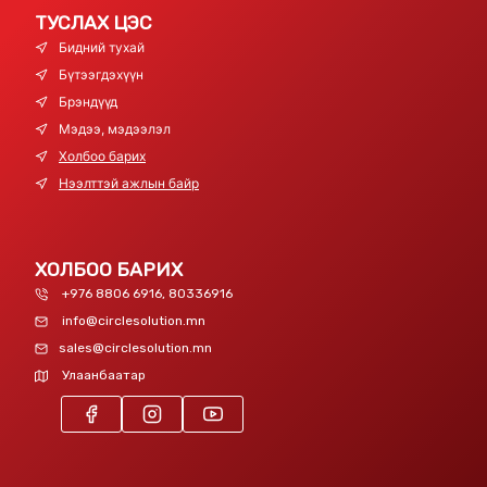
ТУСЛАХ ЦЭС
Бидний тухай
Бүтээгдэхүүн
Брэндүүд
Мэдээ, мэдээлэл
Холбоо барих
Нээлттэй ажлын байр
ХОЛБОО БАРИХ
+976 8806 6916, 80336916
info@circlesolution.mn
sales@circlesolution.mn
Улаанбаатар