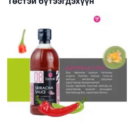
Төстэй бүтээгдэхүүн