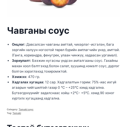
Чавганы соус
Онцлог:
Давсалсан чавганы амттай, чихэрлэг-исгэлэн, бага
зэргийн халуун ногоотой төрөл бүрийн амтлагчийн үнэр, амттай.
(Ганга, кориандра, фенугрек, улаан чинжүү, хадаасан ургамал).
Зориулалт:
Бээжин нугасны үндсэн амталгааны соус. Гахайны
махан хоол бэлтгэхэд болон салат, зуушинд нэмэлт соус, дүрлэг
болгон хэрэглэхэд тохиромжтой.
Хэмжээ:
470 гр.
Хадгалах хугацаа:
12 сар. Хадгалалтын горим: 75%-иас ихгүй
агаарын чийгшилтэй газар 0 °С – +25°С хэмд хадгална.
Бүтээгдэхүүнийг задалснаас хойш +2°С- +5°С. хэмд 90 хоног
хүртэлх хугацаанд хадгална.
Category:
Tamaki соус
Tag:
Tamaki