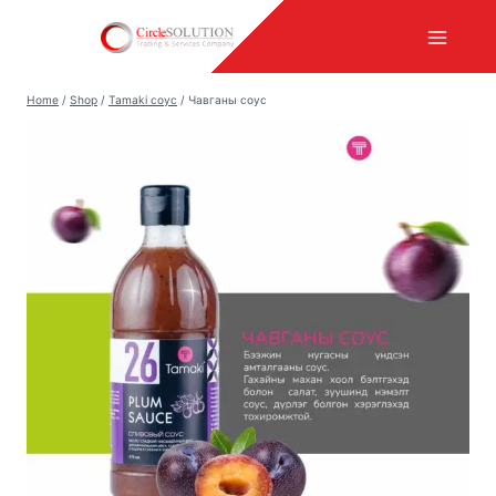
Skip
to
content
Home
/
Shop
/
Tamaki соус
/
Чавганы соус