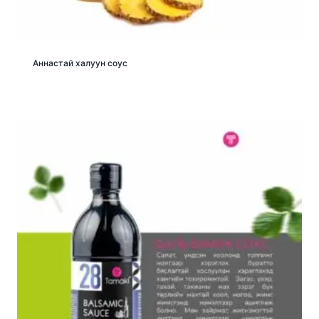
Аннастай халуун соус