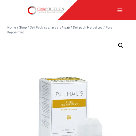
Skip
to
content
Home
/
Shop
/
Deli Pack савлагаатай цай
/
Deli pack Herbal tea
/
Pure
Peppermint