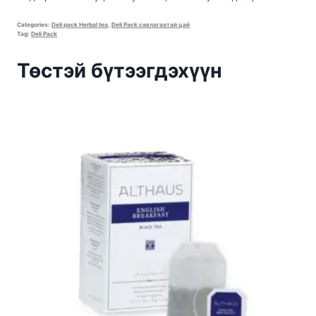
Categories:
Deli pack Herbal tea
,
Deli Pack савлагаатай цай
Tag:
Deli Pack
Төстэй бүтээгдэхүүн