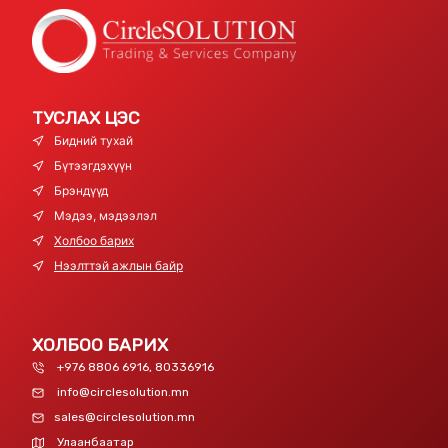
ТУСЛАХ ЦЭС
Бидний тухай
Бүтээгдэхүүн
Брэндүүд
Мэдээ, мэдээлэл
Холбоо барих
Нээлттэй ажлын байр
ХОЛБОО БАРИХ
+976 8806 6916, 80336916
info@circlesolution.mn
sales@circlesolution.mn
Улаанбаатар