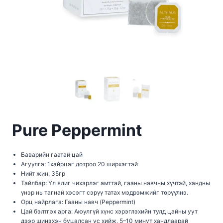
Pure Peppermint
Баварийн гаатай цай
Агуулга: 1хайрцаг дотроо 20 ширхэгтэй
Нийт жин: 35гр
Тайлбар: Үл ялиг чихэрлэг амттай, гааны навчны хүчтэй, хандны
үнэр нь тагнай хэсэгт сэрүү татах мэдрэмжийг төрүүлнэ.
Орц найрлага: Гааны навч (Peppermint)
Цай бэлтгэх арга: Аюулгүй хүнс хэрэглэхийн тулд цайны уут
дээр шинэхэн буцалсан ус хийж, 5–10 минут хандлаарай