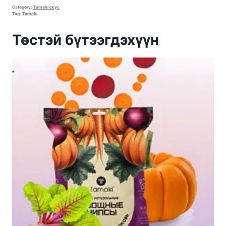
Category:
Tamaki соус
Tag:
Tamaki
Төстэй бүтээгдэхүүн