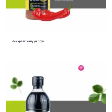
Чихэрлэг халуун соус