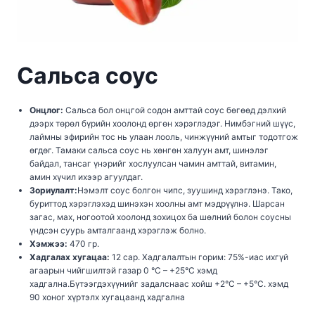
Сальса соус
Онцлог:
Сальса бол онцгой содон амттай соус бөгөөд дэлхий
дээрх төрөл бүрийн хоолонд өргөн хэрэглэдэг. Нимбэгний шүүс,
лаймны эфирийн тос нь улаан лооль, чинжүүний амтыг тодотгож
өгдөг. Тамаки сальса соус нь хөнгөн халуун амт, шинэлэг
байдал, тансаг үнэрийг хослуулсан чамин амттай, витамин,
амин хүчил ихээр агуулдаг.
Зориулалт:
Нэмэлт соус болгон чипс, зуушинд хэрэглэнэ. Тако,
буриттод хэрэглэхэд шинэхэн хоолны амт мэдрүүлнэ. Шарсан
загас, мах, ногоотой хоолонд зохицох ба шөлний болон соусны
үндсэн суурь амталгаанд хэрэглэж болно.
Хэмжээ:
470 гр.
Хадгалах хугацаа:
12 сар. Хадгалалтын горим: 75%-иас ихгүй
агаарын чийгшилтэй газар 0 °С – +25°С хэмд
хадгална.Бүтээгдэхүүнийг задалснаас хойш +2°С – +5°С. хэмд
90 хоног хүртэлх хугацаанд хадгална