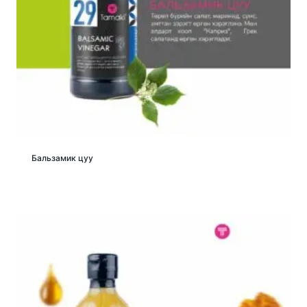
Бальзамик цуу