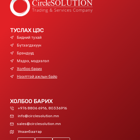
ТУСЛАХ ЦЭС
Бидний тухай
Бүтээгдэхүүн
Брэндүүд
Мэдээ, мэдээлэл
Холбоо барих
Нээлттэй ажлын байр
ХОЛБОО БАРИХ
+976 8806 6916, 80336916
info@circlesolution.mn
sales@circlesolution.mn
Улаанбаатар