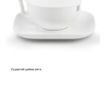
Суурьтай цайны аяга