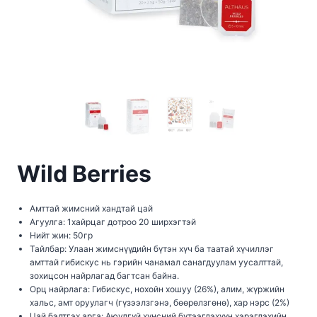
Wild Berries
Амттай жимсний хандтай цай
Агуулга: 1хайрцаг дотроо 20 ширхэгтэй
Нийт жин: 50гр
Тайлбар: Улаан жимснүүдийн бүтэн хүч ба таатай хүчиллэг
амттай гибискус нь гэрийн чанамал санагдуулам уусалттай,
зохицсон найрлагад багтсан байна.
Орц найрлага: Гибискус, нохойн хошуу (26%), алим, жүржийн
хальс, амт оруулагч (гүзээлзгэнэ, бөөрөлзгөнө), хар нэрс (2%)
Цай бэлтгэх арга: Аюулгүй хүнсний бүтээгдэхүүн хэрэглэхийн