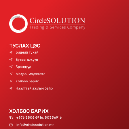
ТУСЛАХ ЦЭС
Бидний тухай
Бүтээгдэхүүн
Брэндүүд
Мэдээ, мэдээлэл
Холбоо барих
Нээлттэй ажлын байр
ХОЛБОО БАРИХ
+976 8806 6916, 80336916
info@circlesolution.mn