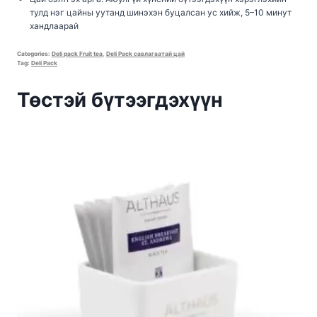
тулд нэг цайны уутанд шинэхэн буцалсан ус хийж, 5–10 минут
хандлаарай
Categories:
Deli pack Fruit tea
,
Deli Pack савлагаатай цай
Tag:
Deli Pack
Төстэй бүтээгдэхүүн