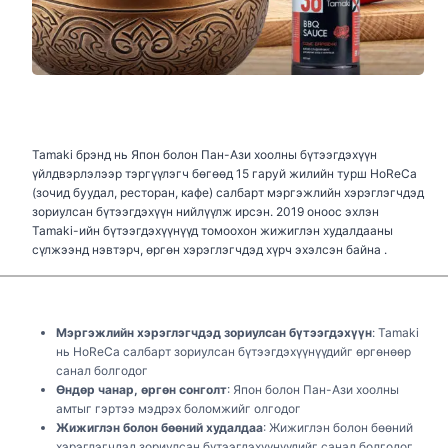
Tamaki брэнд нь Япон болон Пан-Ази хоолны бүтээгдэхүүн
үйлдвэрлэлээр тэргүүлэгч бөгөөд 15 гаруй жилийн турш HoReCa
(зочид буудал, ресторан, кафе) салбарт мэргэжлийн хэрэглэгчдэд
зориулсан бүтээгдэхүүн нийлүүлж ирсэн. 2019 оноос эхлэн
Tamaki-ийн бүтээгдэхүүнүүд томоохон жижиглэн худалдааны
сүлжээнд нэвтэрч, өргөн хэрэглэгчдэд хүрч эхэлсэн байна .
Мэргэжлийн хэрэглэгчдэд зориулсан бүтээгдэхүүн
: Tamaki
нь HoReCa салбарт зориулсан бүтээгдэхүүнүүдийг өргөнөөр
санал болгодог
Өндөр чанар, өргөн сонголт
: Япон болон Пан-Ази хоолны
амтыг гэртээ мэдрэх боломжийг олгодог
Жижиглэн болон бөөний худалдаа
: Жижиглэн болон бөөний
хэрэглэгчдэд зориулсан бүтээгдэхүүнүүдийг санал болгодог.