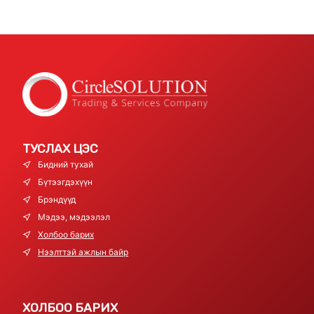
ТУСЛАХ ЦЭС
Бидний тухай
Бүтээгдэхүүн
Брэндүүд
Мэдээ, мэдээлэл
Холбоо барих
Нээлттэй ажлын байр
ХОЛБОО БАРИХ