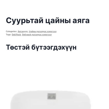
Суурьтай цайны аяга
Categories:
Аяганууд
,
Цайны дагалдах хэрэгсэл
Tags:
Deli Pack
,
Deli pack дагалдах хэрэгсэл
Төстэй бүтээгдэхүүн