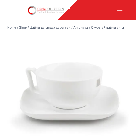
Skip
to
content
Home
/
Shop
/
Цайны дагалдах хэрэгсэл
/
Аяганууд
/
Суурьтай цайны аяга