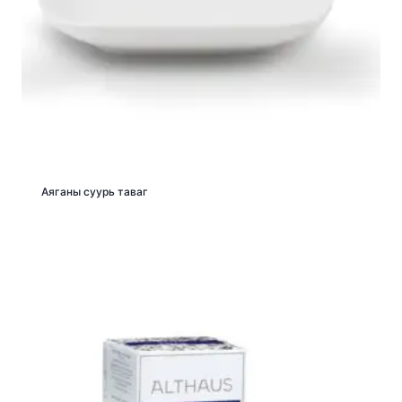
Аяганы суурь таваг