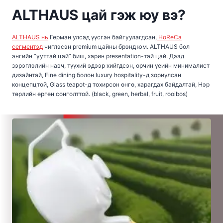
ALTHAUS цай гэж юу вэ?
ALTHAUS нь
Герман улсад үүсгэн байгуулагдсан,
HoReCa
сегментэд
чиглэсэн premium цайны брэнд юм. ALTHAUS бол
энгийн “ууттай цай” биш, харин presentation-тай цай. Дээд
зэрэглэлийн навч, түүхий эдээр хийгдсэн, орчин үеийн минималист
дизайнтай, Fine dining болон luxury hospitality-д зориулсан
концепцтой, Glass teapot-д тохирсон өнгө, харагдах байдалтай, Нэр
төрлийн өргөн сонголттой. (black, green, herbal, fruit, rooibos)