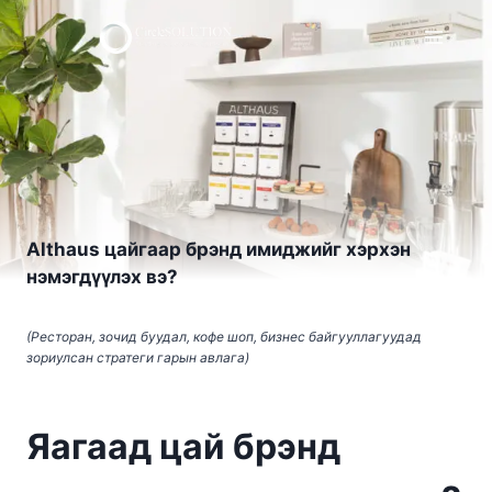
Skip
to
content
Althaus цайгаар брэнд имиджийг хэрхэн
нэмэгдүүлэх вэ?
(Ресторан, зочид буудал, кофе шоп, бизнес байгууллагуудад
зориулсан стратеги гарын авлага)
Яагаад цай брэнд