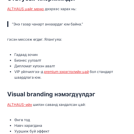
ALTHAUS цайг меню
дээрээс харах нь:
“Энэ газар чанарт анхаардаг юм байна.”
гэсэн мессеж өгдөг. Ялангуяа:
Гадаад зочин
Бизнес уулзалт
Дипломат хүлээн авалт
VIP үйлчилгээ-д
premium зэрэглэлийн цай
бол стандарт
шаардлага юм.
Visual branding нэмэгдүүлдэг
ALTHAUS-ийн
шилэн саванд хандалсан цай:
Өнгө тод
Навч харагдана
Ууршиж буй эффект