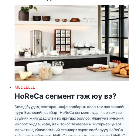
MEDEELEL
HoReCa сегмент гэж юу вэ?
Зочид буудал, ресторан, кафе салбарын асар том зах зээлийн
нууц Бизнесийн салбарт HoReCa сегмент гэдэг нэр томъёо
сүүлийн жилүүдэд улам их яригдах боллоо. Ялангуяа хүнсний
импорт, ундаа, кофе, цай, тоног төхөөрөмж, интерьер, үнэрт
маркетинг, үйлчилгээний стандарт зэрэг салбарууд HoReCa-
тай шууд холбогддог. HoReCa гэдэг нь юу гэсэн үг вэ? HoReCa