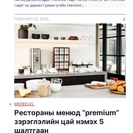
гэдэг нь дараах гурван үгийн товчлол:…
FEBRUARY 22, 2026
MEDEELEL
Рестораны менюд “premium”
зэрэглэлийн цай нэмэх 5
шалтгаан