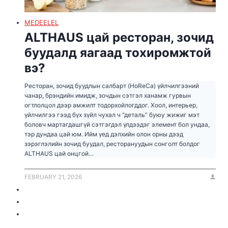
MEDEELEL
ALTHAUS цай ресторан, зочид
буудалд яагаад тохиромжтой
вэ?
Ресторан, зочид буудлын салбарт (HoReCa) үйлчилгээний
чанар, брэндийн имидж, зочдын сэтгэл ханамж гурвын
огтлолцол дээр амжилт тодорхойлогддог. Хоол, интерьер,
үйлчилгээ гээд бүх зүйл чухал ч “деталь” буюу жижиг мэт
боловч мартагдашгүй сэтгэгдэл үлдээдэг элемент бол ундаа,
тэр дундаа цай юм. Ийм үед дэлхийн олон орны дээд
зэрэглэлийн зочид буудал, ресторануудын сонголт болдог
ALTHAUS цай онцгой…
FEBRUARY 21, 2026