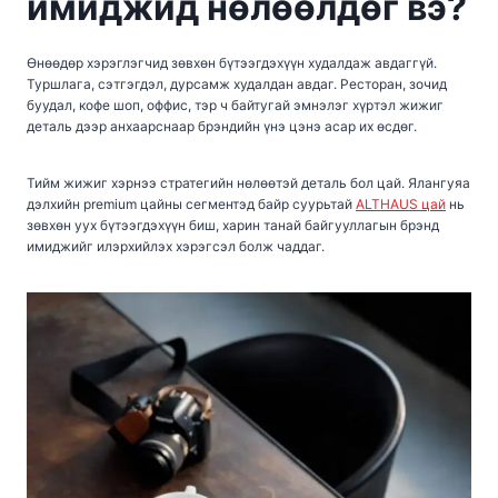
имиджид нөлөөлдөг вэ?
Өнөөдөр хэрэглэгчид зөвхөн бүтээгдэхүүн худалдаж авдаггүй.
Туршлага, сэтгэгдэл, дурсамж худалдан авдаг. Ресторан, зочид
буудал, кофе шоп, оффис, тэр ч байтугай эмнэлэг хүртэл жижиг
деталь дээр анхаарснаар брэндийн үнэ цэнэ асар их өсдөг.
Тийм жижиг хэрнээ стратегийн нөлөөтэй деталь бол цай. Ялангуяа
дэлхийн premium цайны сегментэд байр суурьтай
ALTHAUS цай
нь
зөвхөн уух бүтээгдэхүүн биш, харин танай байгууллагын брэнд
имиджийг илэрхийлэх хэрэгсэл болж чаддаг.