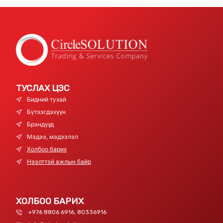
ТУСЛАХ ЦЭС
Бидний тухай
Бүтээгдэхүүн
Брэндүүд
Мэдээ, мэдээлэл
Холбоо барих
Нээлттэй ажлын байр
ХОЛБОО БАРИХ
+976 8806 6916, 80336916