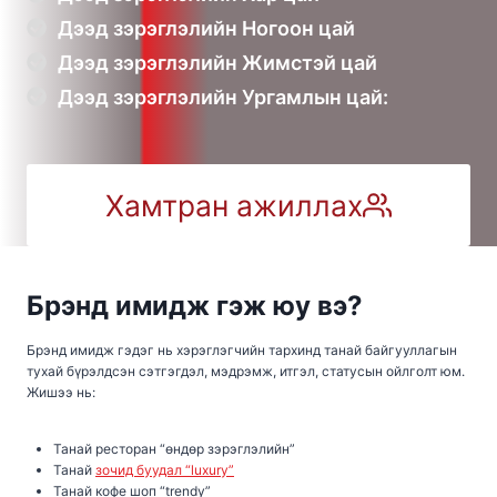
Дээд зэрэглэлийн Ногоон цай
Дээд зэрэглэлийн Жимстэй цай
Дээд зэрэглэлийн Ургамлын цай:
Хамтран ажиллах
Брэнд имидж гэж юу вэ?
Брэнд имидж гэдэг нь хэрэглэгчийн тархинд танай байгууллагын
тухай бүрэлдсэн сэтгэгдэл, мэдрэмж, итгэл, статусын ойлголт юм.
Жишээ нь:
Танай ресторан “өндөр зэрэглэлийн”
Танай
зочид буудал “luxury”
Танай кофе шоп “trendy”