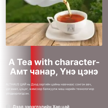
A Tea with character-
Амт чанар, Үнэ цэнэ
АLTHAUS ЦАЙ нь Дээд зэргийн цайны навчнаас сонгон авч,
ургамал, цэцэг, жимсээр баяжуулж маш нарийн технологиор
үйлдвэрлэгдсэн.
Дээд зэрэглэлийн Хар цай