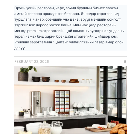
Орчин үеийн ресторан, кафе, зочид буудлын бизнес зөвхөн
амттай хоолоор өрсөлдөхөө больсон. Өнөөдөр хэрэглэгчид
туршлага, чанар, брэндийн үнэ цэнэ, эрүүл мэндийн сонголт
зэргийг нэг дороос хүсэж байна. Ийм нөхцөлд рестораны
менюд premium зэрэглэлийн цай нэмэх нь зүгээр нэг ундааны
төрөл нэмэх биш харин брэндийн стратегийн шийдвэр юм.
Premium зэрэглэлийн “цайтай” үйлчилгээний газар ямар олон
давуу…
FEBRUARY 22, 2026