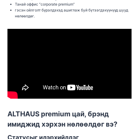
Танай оффис “corporate premium”
гэсэн ойлголт бүрэлдэхэд ашиглаж буй бүтээгдэхүүнүүд шууд
нөлөөлдөг.
ALTHAUS premium цай, брэнд
имиджид хэрхэн нөлөөлдөг вэ?
Статусыг илэрхийлдэг