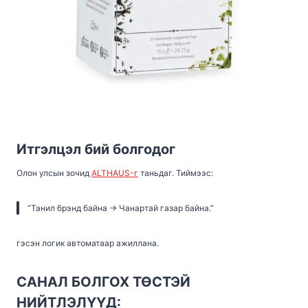
Итгэлцэл бий болгодог
Олон улсын зочид
ALTHAUS-г
таньдаг. Тиймээс:
“Танил брэнд байна → Чанартай газар байна.”
гэсэн логик автоматаар ажиллана.
САНАЛ БОЛГОХ ТӨСТЭЙ
НИЙТЛЭЛҮҮД: