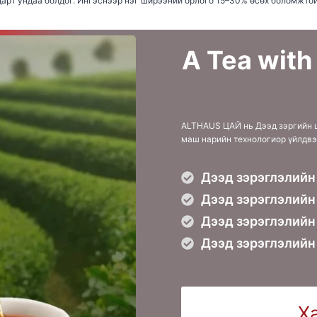
дарт ундаа болдог. Ингэснээр нэг ширээний орлого 15–30% өсөх боломжтой
A Tea with
АLTHAUS ЦАЙ нь Дээд зэргийн ц
маш нарийн технологиор үйлдвэ
Дээд зэрэглэлийн
Дээд зэрэглэлийн
Дээд зэрэглэлий
Дээд зэрэглэлийн
Х