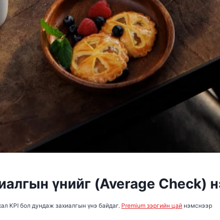
алгын үнийг (Average Check) 
ал KPI бол дундаж захиалгын үнэ байдаг.
Premium зэргийн цай
нэмснээр