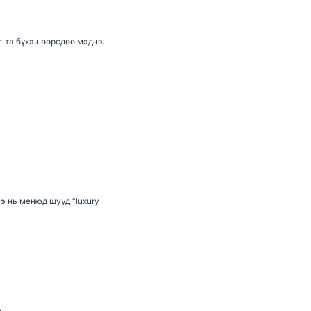
г та бүхэн өөрсдөө мэднэ.
э нь менюд шууд “luxury