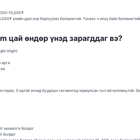
9,000–15,000₮
–35,000₮ үнийн дүнгээр борлуулах боломжтой. Үүнээс ч илүү байх боломжтой
m цай өндөр үнэд зарагддаг вэ?
le origin)
 арга
гаа
сторан, 5 одтой зочид буудлын сегментэд зориулсан тусгай коллекцтой. Эн
т захиалга болдог
лт болдог