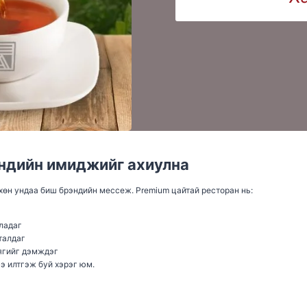
ндийн имиджийг ахиулна
хөн ундаа биш брэндийн мессеж. Premium цайтай ресторан нь:
ладаг
талдаг
ягийг дэмждэг
э илтгэж буй хэрэг юм.