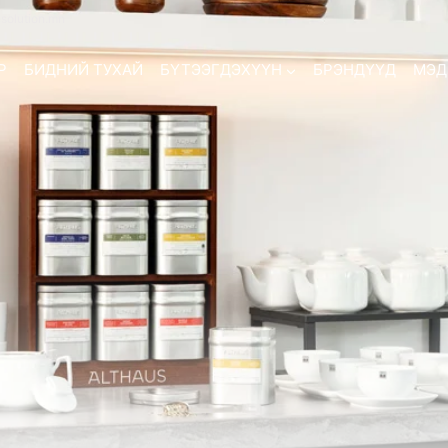
esolution.mn
Р
БИДНИЙ ТУХАЙ
БҮТЭЭГДЭХҮҮН
БРЭНДҮҮД
МЭД