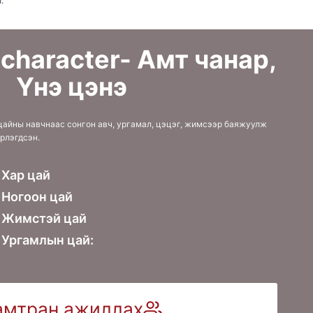
.
 character- Амт чанар,
Үнэ цэнэ
айны навчнаас сонгон авч, ургамал, цэцэг, жимсээр баяжуулж
рлэгдсэн.
 Хар цай
 Ногоон цай
н Жимстэй цай
 Ургамлын цай:
амтран ажиллах