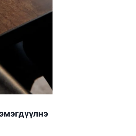
нэмэгдүүлнэ