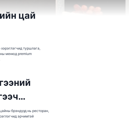
ийн цай
р хэрэглэгчид туршлага,
раны менюд premium
.
лгээний
 гээч…
цайны брэндүүд нь ресторан,
эрэглэгчид эрчимтэй