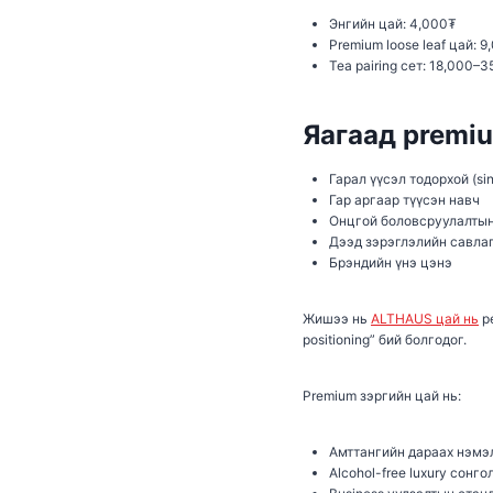
Энгийн цай: 4,000₮
Premium loose leaf цай: 
Tea pairing сет: 18,000
Яагаад premiu
Гарал үүсэл тодорхой (sing
Гар аргаар түүсэн навч
Онцгой боловсруулалтын
Дээд зэрэглэлийн савла
Брэндийн үнэ цэнэ
Жишээ нь
ALTHAUS цай нь
ре
positioning” бий болгодог.
Premium зэргийн цай нь:
Амттангийн дараах нэмэл
Alcohol-free luxury сонго