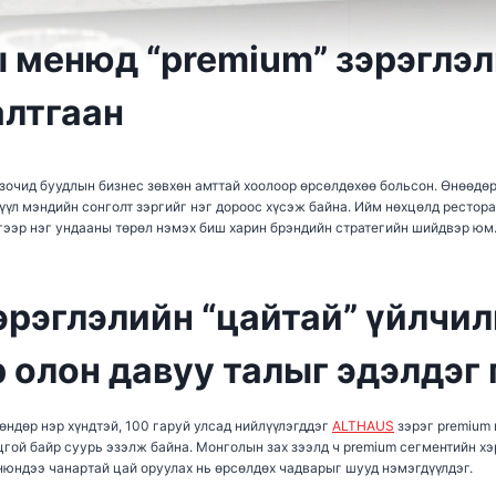
 менюд “premium” зэрэглэл
алтгаан
 зочид буудлын бизнес зөвхөн амттай хоолоор өрсөлдөхөө больсон. Өнөөдө
рүүл мэндийн сонголт зэргийг нэг дороос хүсэж байна. Ийм нөхцөлд ресто
үгээр нэг ундааны төрөл нэмэх биш харин брэндийн стратегийн шийдвэр юм
эрэглэлийн “цайтай” үйлчи
р олон давуу талыг эдэлдэг
өндөр нэр хүндтэй, 100 гаруй улсад нийлүүлэгддэг
ALTHAUS
зэрэг premium 
цгой байр суурь эзэлж байна. Монголын зах зээлд ч premium сегментийн х
нюндээ чанартай цай оруулах нь өрсөлдөх чадварыг шууд нэмэгдүүлдэг.