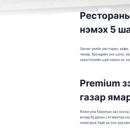
Рестораны
нэмэх 5 ш
Орчин үеийн ресторан, кафе,
чанар, брэндийн үнэ цэнэ, э
зэрэглэлийн цай нэмэх нь з
Premium з
газар яма
Ялангуяа Европын зах зээлд 
зочид буудлын сегментэд он
нэмэгдэж байгаа энэ үед ме