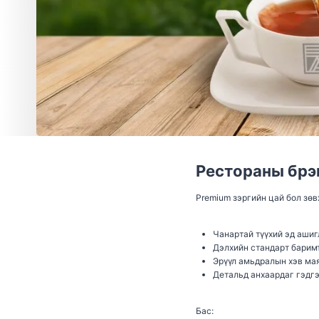
Рестораны брэ
Premium зэргийн цай бол зөв
Чанартай түүхий эд ашиг
Дэлхийн стандарт барим
Эрүүл амьдралын хэв ма
Детальд анхаардаг гэдгэ
Бас: